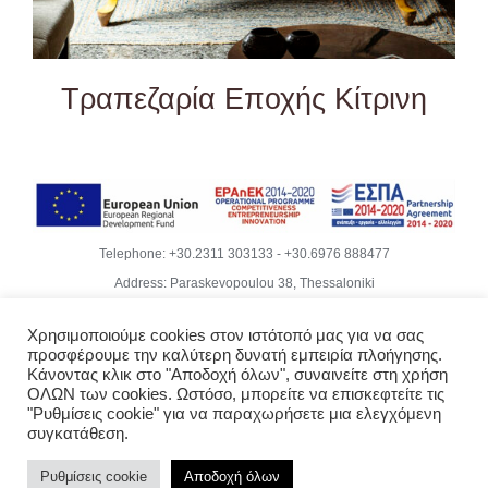
Τραπεζαρία Εποχής Κίτρινη
Telephone:
+30.2311 303133
-
+30.6976 888477
Address: Paraskevopoulou 38, Thessaloniki
Email:
info@becubeproject.com
Χρησιμοποιούμε cookies στον ιστότοπό μας για να σας
© Copyright
2026 | Becube – Garipis Thomas | All Rights
προσφέρουμε την καλύτερη δυνατή εμπειρία πλοήγησης.
Reserved | Website Design
Vdesigns.gr
Κάνοντας κλικ στο "Αποδοχή όλων", συναινείτε στη χρήση
Rodoula Mihailidiou - Copywriter
ΟΛΩΝ των cookies. Ωστόσο, μπορείτε να επισκεφτείτε τις
"Ρυθμίσεις cookie" για να παραχωρήσετε μια ελεγχόμενη
Privacy Policy & GDPR Compliance
συγκατάθεση.
Ρυθμίσεις cookie
Αποδοχή όλων