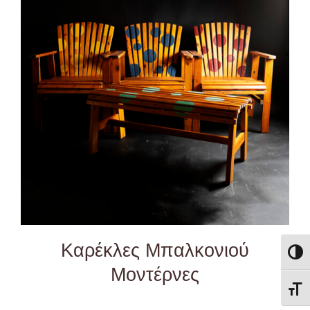
DETAILS
Καρέκλες Μπαλκονιού
Εναλλ
Μοντέρνες
Εναλ