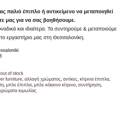
 σας παλιό έπιπλο ή αντικείμενο να μεταποιηθεί
τε μας για να σας βοηθήσουμε.
οναδικά και ιδιαίτερα. Τα συντηρούμε & μεταποιούμε
 στο εργαστήριο μας στη Θεσσαλονίκη.
ssaloniki
3
ut of stock
r furniture
,
αλλαγή χρώματος
,
αντίκες
,
κίτρινα έπιπλα
,
ση
,
μπλε έπιπλα
,
μπλε κόκκινο κίτρινο
,
συντήρηση
,
χρώματα κιμωλίας