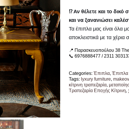
⁉️ Αν θέλετε και το δικό
και να ξανανιώσει καλέσ
Τα έπιπλα μας είναι όλα μ
αποκλειστικά με τα χέρια
📍 Παρασκευοπούλου 38 The
📞 6976888477 / 2311 30313
Categories:
Έπιπλα
,
Έπιπλα o
Tags:
lyxury furniture
,
makeove
κίτρινη τραπεζαρία
,
μεταποίη
Τραπεζαρία Εποχής Κίτρινη
,