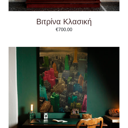
Βιτρίνα Κλασική
€
700.00
ADD TO CART
/
DETAILS