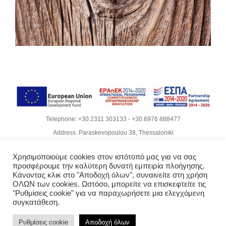
Telephone:
+30.2311 303133
-
+30.6976 888477
Address: Paraskevopoulou 38, Thessaloniki
Email:
info@becubeproject.com
Χρησιμοποιούμε cookies στον ιστότοπό μας για να σας
© Copyright
2026 | Becube – Garipis Thomas | All Rights
προσφέρουμε την καλύτερη δυνατή εμπειρία πλοήγησης.
Reserved | Website Design
Vdesigns.gr
Κάνοντας κλικ στο "Αποδοχή όλων", συναινείτε στη χρήση
Rodoula Mihailidiou - Copywriter
ΟΛΩΝ των cookies. Ωστόσο, μπορείτε να επισκεφτείτε τις
"Ρυθμίσεις cookie" για να παραχωρήσετε μια ελεγχόμενη
Privacy Policy & GDPR Compliance
συγκατάθεση.
Ρυθμίσεις cookie
Αποδοχή όλων