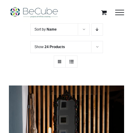
Skip
to
content
Sort by
Name
Show
24 Products