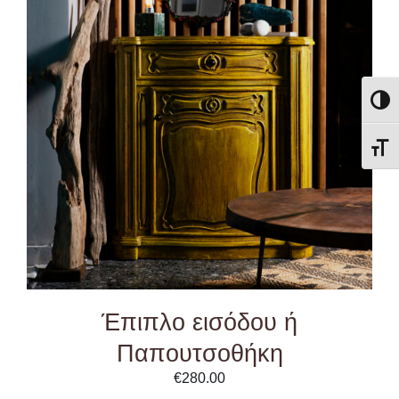
ADD TO CART
/
DETAILS
Εναλλ
Εναλ
Έπιπλο εισόδου ή
Παπουτσοθήκη
€
280.00