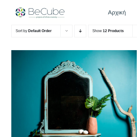
Skip
to
Αρχική
content
Sort by
Default Order
Show
12 Products
QUICK VIEW