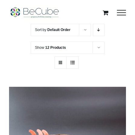
Skip
to
content
Sort by
Default Order
Show
12 Products