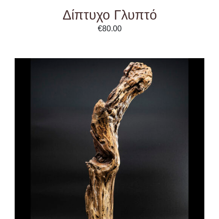
Δίπτυχο Γλυπτό
€
80.00
ADD TO CART
/
DETAILS