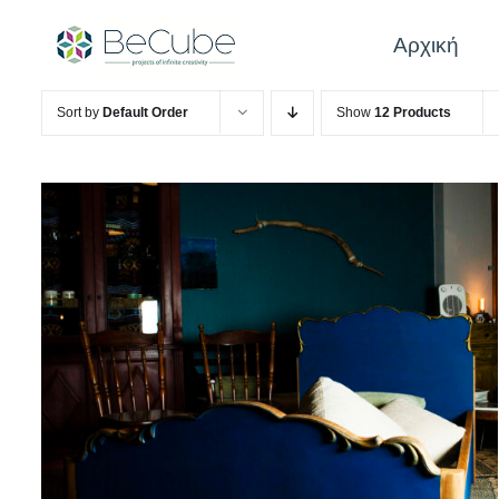
Skip
to
Αρχική
content
Sort by
Default Order
Show
12 Products
QUICK VIEW