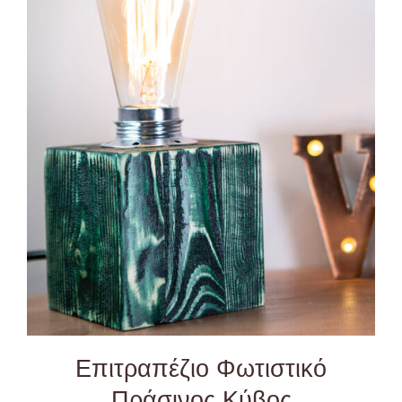
ADD TO CART
/
DETAILS
Επιτραπέζιο Φωτιστικό
Πράσινος Κύβος