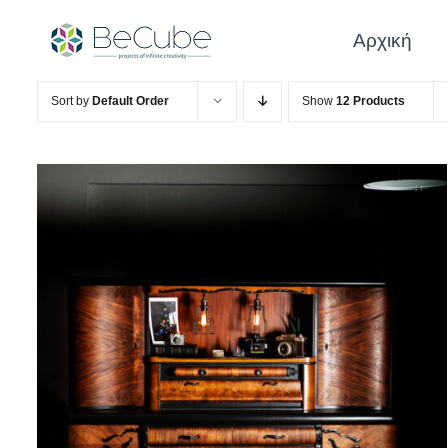
Skip
to
Αρχική
content
Sort by
Default Order
Show
12 Products
ADD TO CART
/
QUICK VIEW