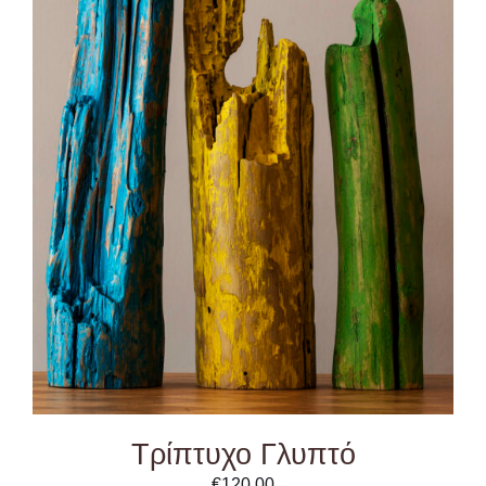
ADD TO CART
/
DETAILS
Τρίπτυχο Γλυπτό
€
120.00