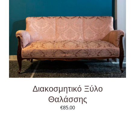
ADD TO CART
/
DETAILS
Διακοσμητικό Ξύλο
Θαλάσσης
€
85.00