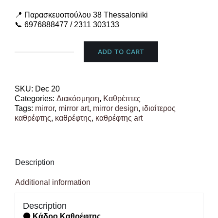
📍 Παρασκευοπούλου 38 Thessaloniki
📞 6976888477 / 2311 303133
ADD TO CART
Καθρέφτης
Μαύρο
&
Κόκκινο
SKU:
Dec 20
quantity
Categories:
Διακόσμηση
,
Καθρέπτες
Tags:
mirror
,
mirror art
,
mirror design
,
ιδιαίτερος
καθρέφτης
,
καθρέφτης
,
καθρέφτης art
Description
Additional information
Description
⚫ Κάδρο Καθρέφτης