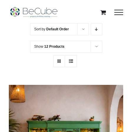
Skip
to
content
Sort by
Default Order
Show
12 Products