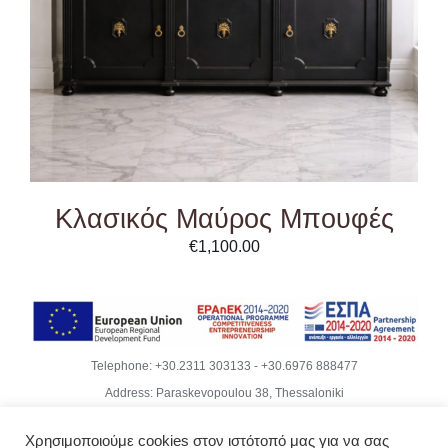
Κλασικός Μαύρος Μπουφές
€
1,100.00
Telephone:
+30.2311 303133
-
+30.6976 888477
Address: Paraskevopoulou 38, Thessaloniki
Email:
info@becubeproject.com
Χρησιμοποιούμε cookies στον ιστότοπό μας για να σας
© Copyright
2026 | Becube – Garipis Thomas | All Rights