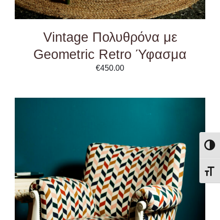
Vintage Πολυθρόνα με
Geometric Retro Ύφασμα
€
450.00
Εναλλ
Εναλ
ADD TO CART
/