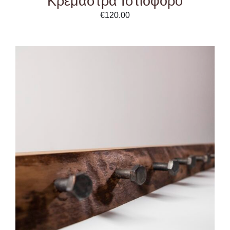
Κρεμάστρα Ιστιοφόρο
€
120.00
ADD TO CART
/
DETAILS