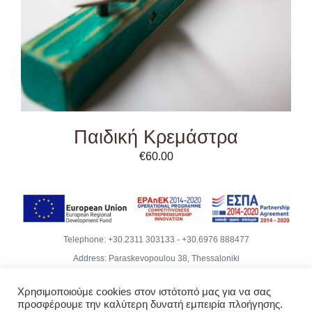
Παιδική Κρεμάστρα
€
60.00
Telephone:
+30.2311 303133
-
+30.6976 888477
Address: Paraskevopoulou 38, Thessaloniki
Email:
info@becubeproject.com
Χρησιμοποιούμε cookies στον ιστότοπό μας για να σας
© Copyright
2026 | Becube – Garipis Thomas | All Rights
προσφέρουμε την καλύτερη δυνατή εμπειρία πλοήγησης.
Reserved | Website Design
Vdesigns.gr