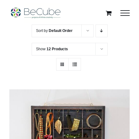
Skip
to
content
Sort by
Default Order
Show
12 Products