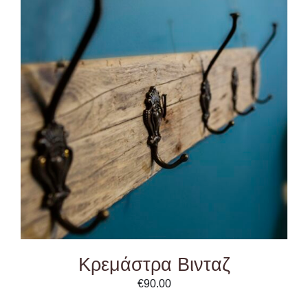
ADD TO CART
/
DETAILS
Κρεμάστρα Βινταζ
€
90.00