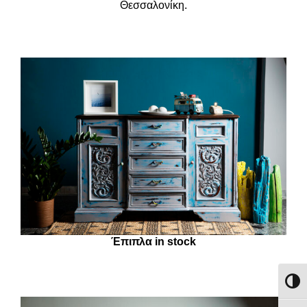
Θεσσαλονίκη.
Έπιπλα in stock
Εναλλ