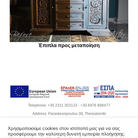
Έπιπλα προς μεταποίηση
Telephone:
+30.2311 303133
-
+30.6976 888477
Address: Paraskevopoulou 38, Thessaloniki
Email:
info@becubeproject.com
Χρησιμοποιούμε cookies στον ιστότοπό μας για να σας
© Copyright
2026 | Becube – Garipis Thomas | All Rights
προσφέρουμε την καλύτερη δυνατή εμπειρία πλοήγησης.
Reserved | Website Design
Vdesigns.gr