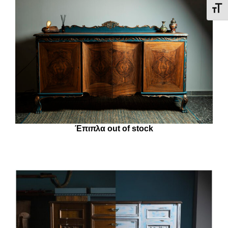
Εναλ
Έπιπλα out of stock