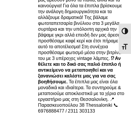
καινούργια! Για όλα τα έπιπλα βρίσκουμε
την ανάλογη δημιουργικότητα και τα
αλλάζουμε δραματικά! Της βάλαμε
φωτοταπετσαρία βινύλιου στα 3 μεγάλα
συρτάρια και την υπόλοιπη αρχικά την
Εναλλ
βάψαμε γκρι αλλά επειδή δεν μας άρεσε
προσθέσαμε καφέ κερί και έτσι πήραμε
αυτό το αποτέλεσμα! Στη συνέχεια
Εναλ
προσθέσαμε φωτισμό μέσα στην βιτρίνα
του με 3 υπέροχες vintage λάμπες.
⁉️ Αν
θέλετε και το δικό σας παλιό έπιπλο ή
αντικείμενο να μεταποιηθεί και να
ξανανιώσει καλέστε μας για να σας
βοηθήσουμε.
Τα έπιπλα μας είναι όλα
μοναδικά και ιδιαίτερα. Τα συντηρούμε &
μεταποιούμε αποκλειστικά με τα χέρια στο
εργαστήριο μας στη Θεσσαλονίκη. 📍
Παρασκευοπούλου 38 Thessaloniki 📞
6976888477 / 2311 303133