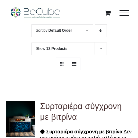
Skip
to
content
Sort by
Default Order
Show
12 Products
Συρταριέρα σύγχρονη
με βιτρίνα
DETAILS
⚫
Συρταριέρα σύγχρονη με βιτρίνα
Δεν
μας αρέσουν μόνο τα παλιά, αλλά και τα