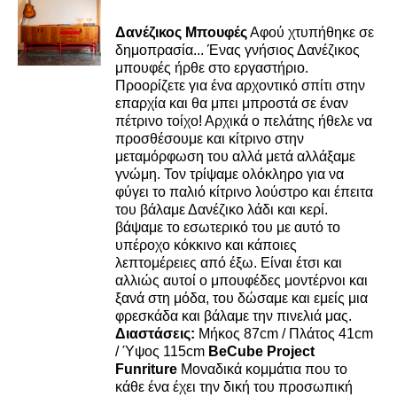
DETAILS
Δανέζικος Μπουφές
Αφού χτυπήθηκε σε
δημοπρασία... Ένας γνήσιος Δανέζικος
μπουφές ήρθε στο εργαστήριο.
Προορίζετε για ένα αρχοντικό σπίτι στην
επαρχία και θα μπει μπροστά σε έναν
πέτρινο τοίχο! Αρχικά ο πελάτης ήθελε να
προσθέσουμε και κίτρινο στην
μεταμόρφωση του αλλά μετά αλλάξαμε
γνώμη. Τον τρίψαμε ολόκληρο για να
φύγει το παλιό κίτρινο λούστρο και έπειτα
του βάλαμε Δανέζικο λάδι και κερί.
βάψαμε το εσωτερικό του με αυτό το
υπέροχο κόκκινο και κάποιες
λεπτομέρειες από έξω. Είναι έτσι και
αλλιώς αυτοί ο μπουφέδες μοντέρνοι και
ξανά στη μόδα, του δώσαμε και εμείς μια
φρεσκάδα και βάλαμε την πινελιά μας.
Διαστάσεις:
Μήκος 87cm / Πλάτος 41cm
/ Ύψος 115cm
BeCube Project
Funriture
Μοναδικά κομμάτια που το
κάθε ένα έχει την δική του προσωπική