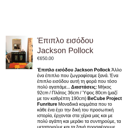
Έπιπλο εισόδου
ADD TO
Jackson Pollock
CART
/
€
650.00
DETAILS
Έπιπλο εισόδου Jackson Pollock
Άλλο
ένα έπιπλο που ζωγραφίσαμε ξανά. Ένα
έπιπλο εισόδου αυτή τη φορά που τόσο
πολύ αγαπάμε...
Διαστάσεις:
Μήκος
92cm / Πλάτος 36cm / Ύψος 80cm (μαζί
με τον καθρέπτη 190cm)
BeCube Project
Funriture
Μοναδικά κομμάτια που το
κάθε ένα έχει την δική του προσωπική
ιστορία, έρχονται στα χέρια μας και με
πολύ αγάπη και μεράκι τα συντηρούμε, τα
μεταποιούμε και τα ξανά προσφέρουμε