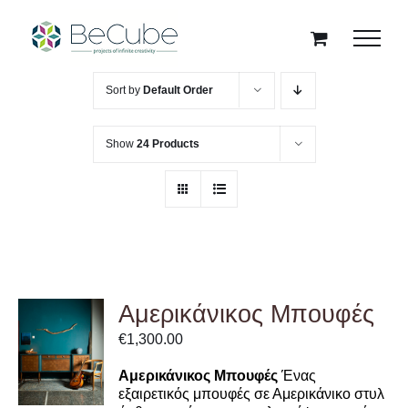
Skip
to
content
Sort by
Default Order
Show
24 Products
Αμερικάνικος Μπουφές
ADD TO
€
1,300.00
CART
/
Αμερικάνικος Μπουφές
Ένας
DETAILS
εξαιρετικός μπουφές σε Αμερικάνικο στυλ