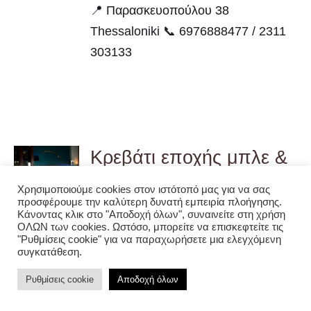
📍 Παρασκευοπούλου 38
Thessaloniki 📞 6976888477 / 2311
303133
Κρεβάτι εποχής μπλε &
χρυσό
DETAILS
Χρησιμοποιούμε cookies στον ιστότοπό μας για να σας
προσφέρουμε την καλύτερη δυνατή εμπειρία πλοήγησης.
Κάνοντας κλικ στο "Αποδοχή όλων", συναινείτε στη χρήση
⚫Κρεβάτι εποχής
Ήταν σε
ΟΛΩΝ των cookies. Ωστόσο, μπορείτε να επισκεφτείτε τις
εξαιρετική κατάσταση μετά από τόσα
"Ρυθμίσεις cookie" για να παραχωρήσετε μια ελεγχόμενη
συγκατάθεση.
χρόνια που έχουν περάσει... Θα μπει
Ρυθμίσεις cookie
σε ένα καινούργιο παιδικό δωμάτιο
Αποδοχή όλων
μαζί με ένα κομοδίνο και μια υπέροχη