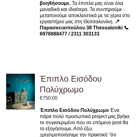
βοηθήσουμε.
Τα έπιπλα μας είναι όλα
μοναδικά και ιδιαίτερα. Τα συντηρούμε -
μεταποιούμε αποκλειστικά με τα χέρια στο
εργαστήριο μας στη Θεσσαλονίκη.
📍
Παρασκευοπούλου 38 Thessaloniki
📞
6976888477 / 2311 303133
Έπιπλο Εισόδου
ADD TO
Πολύχρωμο
CART
/
€
750.00
DETAILS
Έπιπλο Εισόδου Πολύχρωμο
Ένα
πάρα πολύ προσωπικό project μας βγήκε
το συγκεκριμένο που σε επόμενο post θα
το εξηγήσουμε. Από έξω
χρησιμοποιήσαμε την πρακτική ''ότι