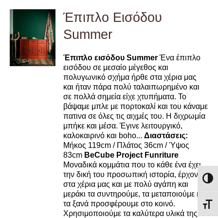
Έπιπλο Εισόδου
Summer
DETAILS
Έπιπλο εισόδου Summer
Ένα έπιπλο
εισόδου σε μεσαίο μέγεθος και
πολυγωνικό σχήμα ήρθε στα χέρια μας
και ήταν πάρα πολύ ταλαιπωρημένο και
σε πολλά σημεία είχε χτυπήματα. Το
βάψαμε μπλε με πορτοκαλί και του κάναμε
πατινα σε όλες τις αιχμές του. Η διχρωμία
μπήκε και μέσα. Έγινε λειτουργικό,
καλοκαιρινό και boho...
Διαστάσεις:
Μήκος 119cm / Πλάτος 36cm / Ύψος
83cm
BeCube Project Funriture
Μοναδικά κομμάτια που το κάθε ένα έχει
την δική του προσωπική ιστορία, έρχονται
Εναλλ
στα χέρια μας και με πολύ αγάπη και
μεράκι τα συντηρούμε, τα μεταποιούμε και
τα ξανά προσφέρουμε στο κοινό.
Εναλ
Χρησιμοποιούμε τα καλύτερα υλικά της