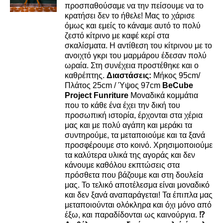
προσπαθούσαμε να την πείσουμε να το
κρατήσει δεν το ήθελε! Μας το χάρισε
όμως και εμείς το κάναμε αυτό το πολύ
ζεστό κίτρινο με καφέ κερί στα
σκαλίσματα. Η αντίθεση του κίτρινου με το
ανοιχτό γκρι του μαρμάρου έδεσαν πολύ
ωραία. Στη συνέχεια προστέθηκε και ο
καθρέπτης.
Διαστάσεις:
Μήκος
95cm/
Πλάτος 25cm / Ύψος 97cm
BeCube
Project Funriture
Μοναδικά κομμάτια
που το κάθε ένα έχει την δική του
προσωπική ιστορία, έρχονται στα χέρια
μας και με πολύ αγάπη και μεράκι τα
συντηρούμε, τα μεταποιούμε και τα ξανά
προσφέρουμε στο κοινό. Χρησιμοποιούμε
τα καλύτερα υλικά της αγοράς και δεν
κάνουμε καθόλου εκπτώσεις στα
πρόσθετα που βάζουμε και στη δουλεία
μας. Το τελικό αποτέλεσμα είναι μοναδικό
και δεν ξανά αναπαράγεται! Τα έπιπλα μας
μεταποιούνται ολόκληρα και όχι μόνο από
έξω, και παραδίδονται ως καινούργια.
⁉️