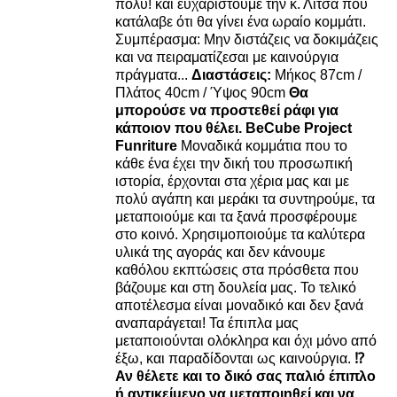
πολύ! και ευχαριστούμε την κ. Λίτσα που
κατάλαβε ότι θα γίνει ένα ωραίο κομμάτι.
Συμπέρασμα: Μην διστάζεις να δοκιμάζεις
και να πειραματίζεσαι με καινούργια
πράγματα...
Διαστάσεις:
Μήκος 87cm /
Πλάτος 40cm / Ύψος 90cm
Θα
μπορούσε να προστεθεί ράφι για
κάποιον που θέλει.
BeCube Project
Funriture
Μοναδικά κομμάτια που το
κάθε ένα έχει την δική του προσωπική
ιστορία, έρχονται στα χέρια μας και με
πολύ αγάπη και μεράκι τα συντηρούμε, τα
μεταποιούμε και τα ξανά προσφέρουμε
στο κοινό. Χρησιμοποιούμε τα καλύτερα
υλικά της αγοράς και δεν κάνουμε
καθόλου εκπτώσεις στα πρόσθετα που
βάζουμε και στη δουλεία μας. Το τελικό
αποτέλεσμα είναι μοναδικό και δεν ξανά
αναπαράγεται! Τα έπιπλα μας
μεταποιούνται ολόκληρα και όχι μόνο από
έξω, και παραδίδονται ως καινούργια.
⁉️
Αν θέλετε και το δικό σας παλιό έπιπλο
ή αντικείμενο να μεταποιηθεί και να