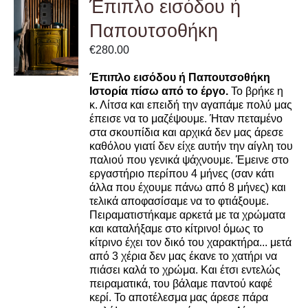
Έπιπλο εισόδου ή
ADD TO
Παπουτσοθήκη
CART
/
€
280.00
DETAILS
Έπιπλο εισόδου ή Παπουτσοθήκη
Ιστορία πίσω από το έργο.
Το βρήκε η
κ. Λίτσα και επειδή την αγαπάμε πολύ μας
έπεισε να το μαζέψουμε. Ήταν πεταμένο
στα σκουπίδια και αρχικά δεν μας άρεσε
καθόλου γιατί δεν είχε αυτήν την αίγλη του
παλιού που γενικά ψάχνουμε. Έμεινε στο
εργαστήριο περίπου 4 μήνες (σαν κάτι
άλλα που έχουμε πάνω από 8 μήνες) και
τελικά αποφασίσαμε να το φτιάξουμε.
Πειραματιστήκαμε αρκετά με τα χρώματα
και καταλήξαμε στο κίτρινο! όμως το
κίτρινο έχει τον δικό του χαρακτήρα... μετά
από 3 χέρια δεν μας έκανε το χατήρι να
πιάσει καλά το χρώμα. Και έτσι εντελώς
πειραματικά, του βάλαμε παντού καφέ
κερί. Το αποτέλεσμα μας άρεσε πάρα