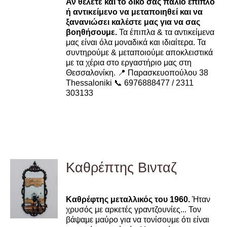
Αν θέλετε και το δικό σας παλιό έπιπλο
ή αντικείμενο να μεταποιηθεί και να
ξανανιώσει καλέστε μας για να σας
βοηθήσουμε.
Τα έπιπλα & τα αντικείμενα
μας είναι όλα μοναδικά και ιδιαίτερα. Τα
συντηρούμε & μεταποιούμε αποκλειστικά
με τα χέρια στο εργαστήριο μας στη
Θεσσαλονίκη. 📍 Παρασκευοπούλου 38
Thessaloniki 📞 6976888477 / 2311
303133
Καθρέπτης Βινταζ
DETAILS
Καθρέφτης μεταλλικός του 1960.
Ήταν
χρυσός με αρκετές γραντζουνίες... Τον
βάψαμε μαύρο για να τονίσουμε ότι είναι