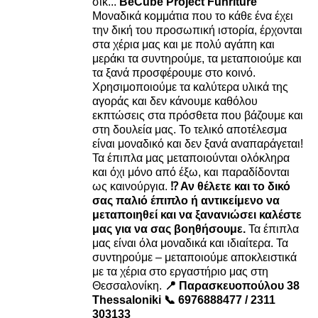
σικ...
BeCube Project Funriture
Μοναδικά κομμάτια που το κάθε ένα έχει
την δική του προσωπική ιστορία, έρχονται
στα χέρια μας και με πολύ αγάπη και
μεράκι τα συντηρούμε, τα μεταποιούμε και
τα ξανά προσφέρουμε στο κοινό.
Χρησιμοποιούμε τα καλύτερα υλικά της
αγοράς και δεν κάνουμε καθόλου
εκπτώσεις στα πρόσθετα που βάζουμε και
στη δουλεία μας. Το τελικό αποτέλεσμα
είναι μοναδικό και δεν ξανά αναπαράγεται!
Τα έπιπλα μας μεταποιούνται ολόκληρα
και όχι μόνο από έξω, και παραδίδονται
ως καινούργια.
⁉️ Αν θέλετε και το δικό
σας παλιό έπιπλο ή αντικείμενο να
μεταποιηθεί και να ξανανιώσει καλέστε
μας για να σας βοηθήσουμε.
Τα έπιπλα
μας είναι όλα μοναδικά και ιδιαίτερα. Τα
συντηρούμε – μεταποιούμε αποκλειστικά
με τα χέρια στο εργαστήριο μας στη
Θεσσαλονίκη.
📍 Παρασκευοπούλου 38
Thessaloniki
📞 6976888477 / 2311
303133