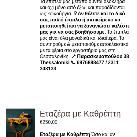
Τα έπιπλα μας μεταποιούνται ολόκληρα
και όχι μόνο από έξω, και παραδίδονται
ως καινούργια.
⁉️ Αν θέλετε και το δικό
σας παλιό έπιπλο ή αντικείμενο να
μεταποιηθεί και να ξανανιώσει καλέστε
μας για να σας βοηθήσουμε.
Τα έπιπλα
μας είναι όλα μοναδικά και ιδιαίτερα. Τα
συντηρούμε & μεταποιούμε αποκλειστικά
με τα χέρια στο εργαστήριο μας στη
Θεσσαλονίκη.
📍 Παρασκευοπούλου 38
Thessaloniki
📞 6976888477 / 2311
303133
Εταζέρα με Καθρέπτη
ADD TO
€
250.00
CART
/
Εταζέρα με Καθρέπτη
Όσο και αν
DETAILS