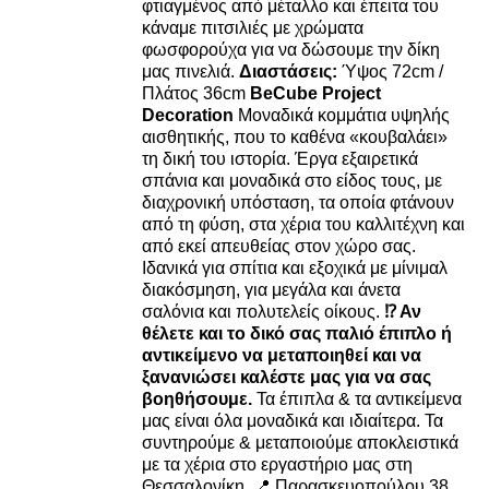
φτιαγμένος από μέταλλο και έπειτα του
κάναμε πιτσιλιές με χρώματα
φωσφορούχα για να δώσουμε την δίκη
μας πινελιά.
Διαστάσεις:
Ύψος 72cm /
Πλάτος 36cm
BeCube Project
Decoration
Μοναδικά κομμάτια υψηλής
αισθητικής, που το καθένα «κουβαλάει»
τη δική του ιστορία. Έργα εξαιρετικά
σπάνια και μοναδικά στο είδος τους, με
διαχρονική υπόσταση, τα οποία φτάνουν
από τη φύση, στα χέρια του καλλιτέχνη και
από εκεί απευθείας στον χώρο σας.
Ιδανικά για σπίτια και εξοχικά με μίνιμαλ
διακόσμηση, για μεγάλα και άνετα
σαλόνια και πολυτελείς οίκους.
⁉️ Αν
θέλετε και το δικό σας παλιό έπιπλο ή
αντικείμενο να μεταποιηθεί και να
ξανανιώσει καλέστε μας για να σας
βοηθήσουμε.
Τα έπιπλα & τα αντικείμενα
μας είναι όλα μοναδικά και ιδιαίτερα. Τα
συντηρούμε & μεταποιούμε αποκλειστικά
με τα χέρια στο εργαστήριο μας στη
Θεσσαλονίκη. 📍 Παρασκευοπούλου 38