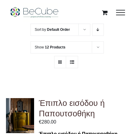
Skip
to
content
Sort by
Default Order
Show
12 Products
Έπιπλο εισόδου ή
ADD TO
Παπουτσοθήκη
CART
/
€
280.00
DETAILS
Έπιπλο εισόδου ή Παπουτσοθήκη