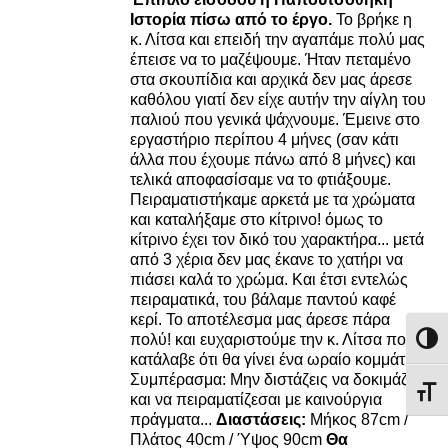
Ιστορία πίσω από το έργο.
Το βρήκε η
κ. Λίτσα και επειδή την αγαπάμε πολύ μας
έπεισε να το μαζέψουμε. Ήταν πεταμένο
στα σκουπίδια και αρχικά δεν μας άρεσε
καθόλου γιατί δεν είχε αυτήν την αίγλη του
παλιού που γενικά ψάχνουμε. Έμεινε στο
εργαστήριο περίπου 4 μήνες (σαν κάτι
άλλα που έχουμε πάνω από 8 μήνες) και
τελικά αποφασίσαμε να το φτιάξουμε.
Πειραματιστήκαμε αρκετά με τα χρώματα
και καταλήξαμε στο κίτρινο! όμως το
κίτρινο έχει τον δικό του χαρακτήρα... μετά
από 3 χέρια δεν μας έκανε το χατήρι να
πιάσει καλά το χρώμα. Και έτσι εντελώς
πειραματικά, του βάλαμε παντού καφέ
κερί. Το αποτέλεσμα μας άρεσε πάρα
πολύ! και ευχαριστούμε την κ. Λίτσα που
Εναλλ
κατάλαβε ότι θα γίνει ένα ωραίο κομμάτι.
Συμπέρασμα: Μην διστάζεις να δοκιμάζεις
Εναλ
και να πειραματίζεσαι με καινούργια
πράγματα...
Διαστάσεις:
Μήκος 87cm /
Πλάτος 40cm / Ύψος 90cm
Θα